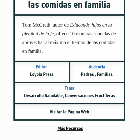
las comidas en familia
Género e Identidad Sexual
Independencia
Inteligencia Artificial
Tom McGrath, autor de
Educando hijos en la
Masturbación
plenitud de la fe
, ofrece 10 maneras sencillas de
Miedo y La Preocupación
aprovechar al máximo el tiempo de las comidas
Modelado de Conductas
en familia.
Noviazgo
Editor
Audencia
Oración
Loyola Press
Padres , Familias
Perdón
Pornografía
Tema
Positividad Corporal
Desarrollo Saludable, Conversaciones Fructíferas
Preparación para la Universidad y el Futuro
Raza y Racismo
Visitar la Página Web
Redes Sociales
Más Recursos
Seguridad en Internet
Tiempo Frente a la Pantalla