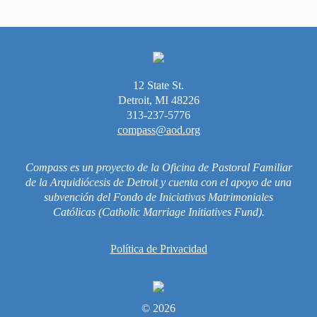
Vida Litúrgica
Más Recursos para las Familias
Unleash the Gospel
12 State St.
52 Domingos
Detroit, MI 48226
313-237-5776
compass@aod.org
Saber Más
Sobre Compass
Compass es un proyecto de la Oficina de Pastoral Familiar
Videos
de la Arquidiócesis de Detroit y cuenta con el apoyo de una
subvención del Fondo de Iniciativas Matrimoniales
Católicas (Catholic Marriage Initiatives Fund).
Política de Privacidad
© 2026