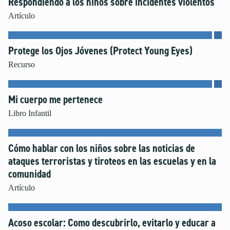
Respondiendo a los niños sobre incidentes violentos
Género e Identidad Sexual
Artículo
Independencia
Inteligencia Artificial
Protege los Ojos Jóvenes (Protect Young Eyes)
Masturbación
Recurso
Miedo y La Preocupación
Modelado de Conductas
Noviazgo
Mi cuerpo me pertenece
Oración
Libro Infantil
Perdón
Pornografía
Cómo hablar con los niños sobre las noticias de
Positividad Corporal
ataques terroristas y tiroteos en las escuelas y en la
Preparación para la Universidad y el Futuro
comunidad
Raza y Racismo
Artículo
Redes Sociales
Seguridad en Internet
Acoso escolar: Como descubrirlo, evitarlo y educar a
Tiempo Frente a la Pantalla