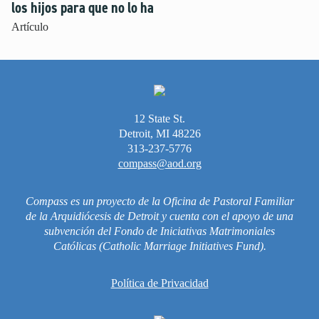
los hijos para que no lo ha
Vida Litúrgica
Artículo
Más Recursos para las Familias
Unleash the Gospel
52 Domingos
12 State St.
Detroit, MI 48226
Saber Más
313-237-5776
compass@aod.org
Sobre Compass
Videos
Compass es un proyecto de la Oficina de Pastoral Familiar
de la Arquidiócesis de Detroit y cuenta con el apoyo de una
subvención del Fondo de Iniciativas Matrimoniales
Católicas (Catholic Marriage Initiatives Fund).
Política de Privacidad