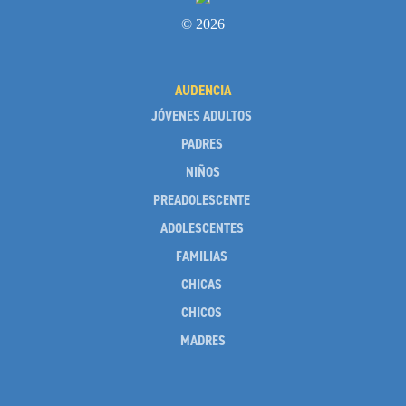
Vida Litúrgica
© 2026
Más Recursos para las Familias
AUDENCIA
Unleash the Gospel
JÓVENES ADULTOS
52 Domingos
PADRES
NIÑOS
Saber Más
PREADOLESCENTE
Sobre Compass
ADOLESCENTES
Videos
FAMILIAS
CHICAS
CHICOS
MADRES