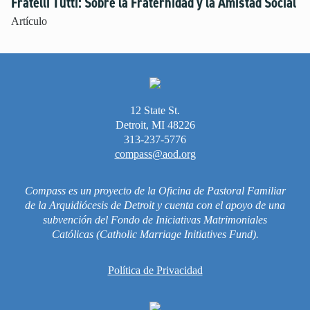
Fratelli Tutti: Sobre la Fraternidad y la Amistad Social
Género e Identidad Sexual
Artículo
Independencia
Inteligencia Artificial
Masturbación
Miedo y La Preocupación
Modelado de Conductas
12 State St.
Detroit, MI 48226
Noviazgo
313-237-5776
Oración
compass@aod.org
Perdón
Pornografía
Compass es un proyecto de la Oficina de Pastoral Familiar
de la Arquidiócesis de Detroit y cuenta con el apoyo de una
Positividad Corporal
subvención del Fondo de Iniciativas Matrimoniales
Preparación para la Universidad y el Futuro
Católicas (Catholic Marriage Initiatives Fund).
Raza y Racismo
Redes Sociales
Política de Privacidad
Seguridad en Internet
Tiempo Frente a la Pantalla