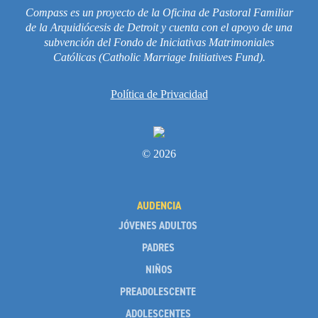
Compass es un proyecto de la Oficina de Pastoral Familiar
Vida Litúrgica
de la Arquidiócesis de Detroit y cuenta con el apoyo de una
subvención del Fondo de Iniciativas Matrimoniales
Más Recursos para las Familias
Católicas (Catholic Marriage Initiatives Fund).
Unleash the Gospel
Política de Privacidad
52 Domingos
Saber Más
© 2026
Sobre Compass
Videos
AUDENCIA
JÓVENES ADULTOS
PADRES
NIÑOS
PREADOLESCENTE
ADOLESCENTES