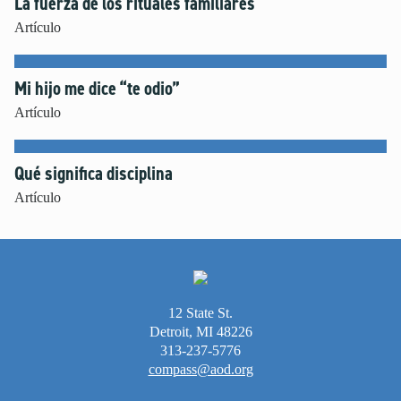
La fuerza de los rituales familiares
Género e Identidad Sexual
Artículo
Independencia
Inteligencia Artificial
Mi hijo me dice “te odio”
Masturbación
Artículo
Miedo y La Preocupación
Modelado de Conductas
Noviazgo
Qué significa disciplina
Oración
Artículo
Perdón
Pornografía
Positividad Corporal
Preparación para la Universidad y el Futuro
12 State St.
Raza y Racismo
Detroit, MI 48226
Redes Sociales
313-237-5776
Seguridad en Internet
compass@aod.org
Tiempo Frente a la Pantalla