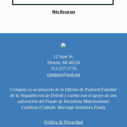
Vida Litúrgica
Más Recursos
Más Recursos para las Familias
Unleash the Gospel
52 Domingos
Saber Más
12 State St.
Detroit, MI 48226
Sobre Compass
313-237-5776
Videos
compass@aod.org
Compass es un proyecto de la Oficina de Pastoral Familiar
de la Arquidiócesis de Detroit y cuenta con el apoyo de una
subvención del Fondo de Iniciativas Matrimoniales
Católicas (Catholic Marriage Initiatives Fund).
Política de Privacidad