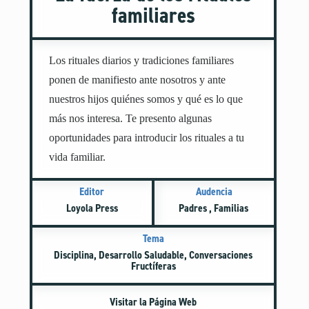
familiares
Género e Identidad Sexual
Independencia
Inteligencia Artificial
Los rituales diarios y tradiciones familiares
Masturbación
ponen de manifiesto ante nosotros y ante
Miedo y La Preocupación
nuestros hijos quiénes somos y qué es lo que
Modelado de Conductas
más nos interesa. Te presento algunas
Noviazgo
oportunidades para introducir los rituales a tu
Oración
vida familiar.
Perdón
Pornografía
Editor
Audencia
Positividad Corporal
Loyola Press
Padres , Familias
Preparación para la Universidad y el Futuro
Tema
Raza y Racismo
Disciplina, Desarrollo Saludable, Conversaciones
Redes Sociales
Fructíferas
Seguridad en Internet
Visitar la Página Web
Tiempo Frente a la Pantalla