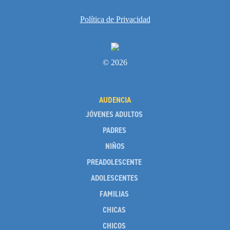
Vida Litúrgica
Política de Privacidad
Más Recursos para las Familias
Unleash the Gospel
© 2026
52 Domingos
AUDENCIA
Saber Más
JÓVENES ADULTOS
Sobre Compass
PADRES
Videos
NIÑOS
PREADOLESCENTE
ADOLESCENTES
FAMILIAS
CHICAS
CHICOS