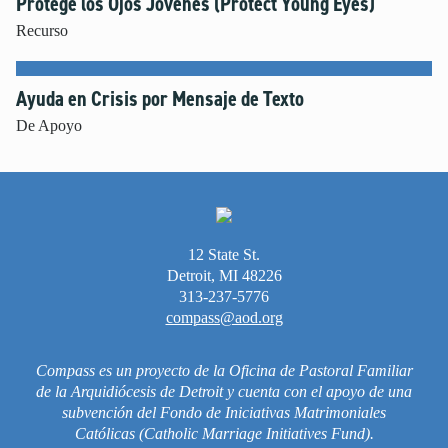
Protege los Ojos Jóvenes (Protect Young Eyes)
Género e Identidad Sexual
Recurso
Independencia
Inteligencia Artificial
Ayuda en Crisis por Mensaje de Texto
Masturbación
De Apoyo
Miedo y La Preocupación
Modelado de Conductas
Noviazgo
Oración
Perdón
12 State St.
Pornografía
Detroit, MI 48226
313-237-5776
Positividad Corporal
compass@aod.org
Preparación para la Universidad y el Futuro
Raza y Racismo
Compass es un proyecto de la Oficina de Pastoral Familiar
Redes Sociales
de la Arquidiócesis de Detroit y cuenta con el apoyo de una
Seguridad en Internet
subvención del Fondo de Iniciativas Matrimoniales
Católicas (Catholic Marriage Initiatives Fund).
Tiempo Frente a la Pantalla